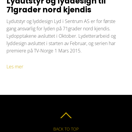
Lydutstyr og lyddesign til
71grader nord kjendis
Lydutstyr og lyddesign Lyd i Sentrum AS er for første
gang ansvarlig for lyden på 71grader nord kjendis.
Lydopptakene avsluttet i Oktober. Lydetterarbeid og
lyddesign avsluttet i starten av Februar, og serien har
premiere på TV-Norge 1 Mars 2015.
Les mer
BACK TO TOP