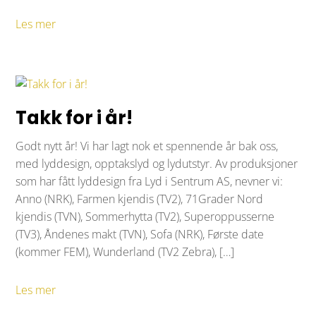
Les mer
Takk for i år!
Godt nytt år! Vi har lagt nok et spennende år bak oss,
med lyddesign, opptakslyd og lydutstyr. Av produksjoner
som har fått lyddesign fra Lyd i Sentrum AS, nevner vi:
Anno (NRK), Farmen kjendis (TV2), 71Grader Nord
kjendis (TVN), Sommerhytta (TV2), Superoppusserne
(TV3), Åndenes makt (TVN), Sofa (NRK), Første date
(kommer FEM), Wunderland (TV2 Zebra), […]
Les mer