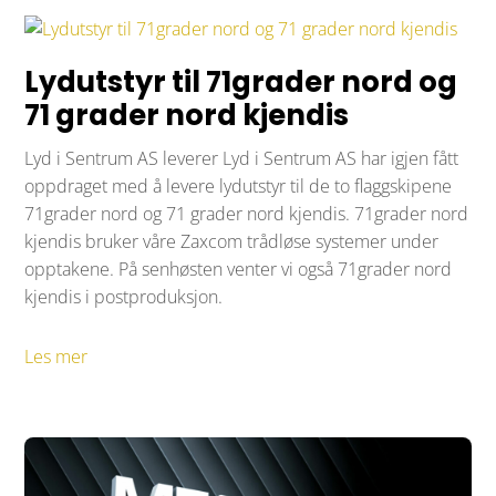
Lydutstyr til 71grader nord og
71 grader nord kjendis
Lyd i Sentrum AS leverer Lyd i Sentrum AS har igjen fått
oppdraget med å levere lydutstyr til de to flaggskipene
71grader nord og 71 grader nord kjendis. 71grader nord
kjendis bruker våre Zaxcom trådløse systemer under
opptakene. På senhøsten venter vi også 71grader nord
kjendis i postproduksjon.
Les mer