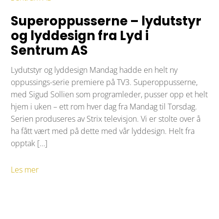
Superoppusserne – lydutstyr
og lyddesign fra Lyd i
Sentrum AS
Lydutstyr og lyddesign Mandag hadde en helt ny
oppussings-serie premiere på TV3. Superoppusserne,
med Sigud Sollien som programleder, pusser opp et helt
hjem i uken – ett rom hver dag fra Mandag til Torsdag.
Serien produseres av Strix televisjon. Vi er stolte over å
ha fått vært med på dette med vår lyddesign. Helt fra
opptak […]
Les mer