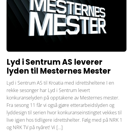
Lyd i Sentrum AS leverer
lyden til Mesternes Mester
Lyd i Sentrum AS til Kroatia med idrettsheltene I en
rekke sesonger har Lyd i Sentrum levert
konkuranselyden på opptakene av Mesternes mester.
Fra sesong 11 får vi også gjøre etterarbeidslyden og
lyddesign til serien hvor konkuranseinstingtet vekkes til
live igjen hos tidligere idrettshelter. Følg med på NRK 1
og NRK TV på nyåret! Vi […]