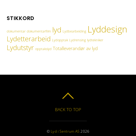
STIKKORD
Lyddesign
lyd
dokumentar
dokumentarfilm
Lydbearbeiding
Lydetterarbeid
Lydopptak
Lydrensing
lydtekniker
Lydutstyr
Totalleverandør av lyd
opptakslyd
BACK TO TOP
©
Lyd i Sentrum AS
2026