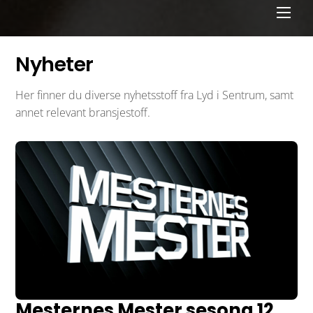
Men
Nyheter
Her finner du diverse nyhetsstoff fra Lyd i Sentrum, samt
annet relevant bransjestoff.
Mesternes Mester sesong 12