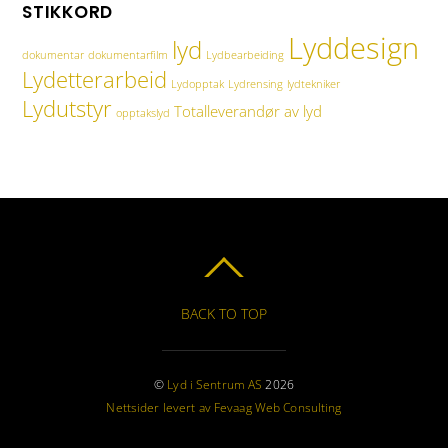
STIKKORD
Lyddesign
lyd
dokumentar
dokumentarfilm
Lydbearbeiding
Lydetterarbeid
Lydopptak
Lydrensing
lydtekniker
Lydutstyr
Totalleverandør av lyd
opptakslyd
BACK TO TOP
©
Lyd i Sentrum AS
2026
Nettsider levert av Fevaag Web Consulting