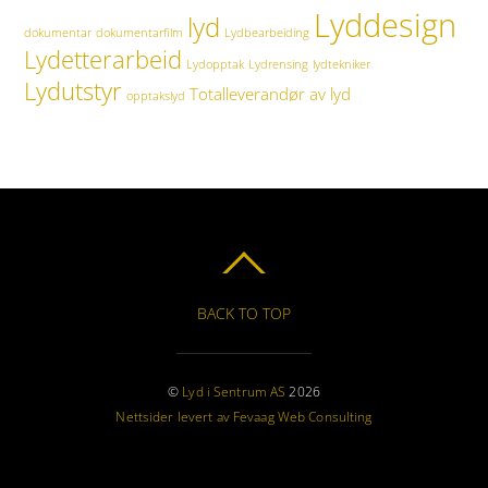
Lyddesign
lyd
dokumentar
dokumentarfilm
Lydbearbeiding
Lydetterarbeid
Lydopptak
Lydrensing
lydtekniker
Lydutstyr
Totalleverandør av lyd
opptakslyd
BACK TO TOP
©
Lyd i Sentrum AS
2026
Nettsider levert av Fevaag Web Consulting