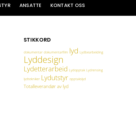
STYR
ANSATTE
KONTAKT OSS
STIKKORD
lyd
dokumentar
dokumentarfilm
Lydbearbeiding
Lyddesign
Lydetterarbeid
Lydopptak
Lydrensing
Lydutstyr
lydtekniker
opptakslyd
Totalleverandør av lyd