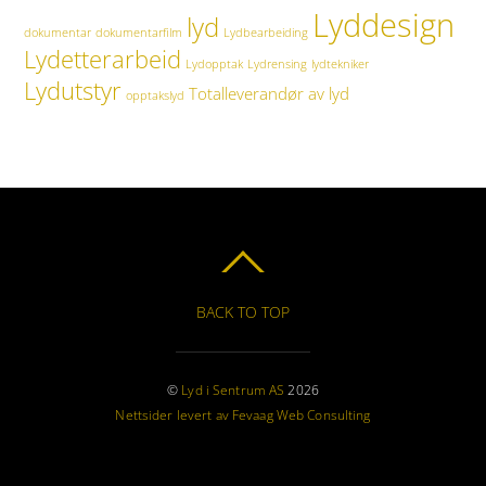
Lyddesign
lyd
dokumentar
dokumentarfilm
Lydbearbeiding
Lydetterarbeid
Lydopptak
Lydrensing
lydtekniker
Lydutstyr
Totalleverandør av lyd
opptakslyd
BACK TO TOP
©
Lyd i Sentrum AS
2026
Nettsider levert av Fevaag Web Consulting