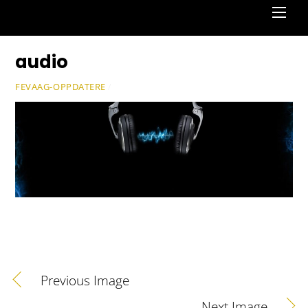
Men
audio
FEVAAG-OPPDATERE
/
Previous Image
Next Image