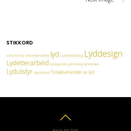
STIKKORD
Lyddesign
lyd
dokumentar
dokumentarfilm
Lydbearbeiding
Lydetterarbeid
Lydopptak
Lydrensing
lydtekniker
Lydutstyr
Totalleverandør av lyd
opptakslyd
BACK TO TOP