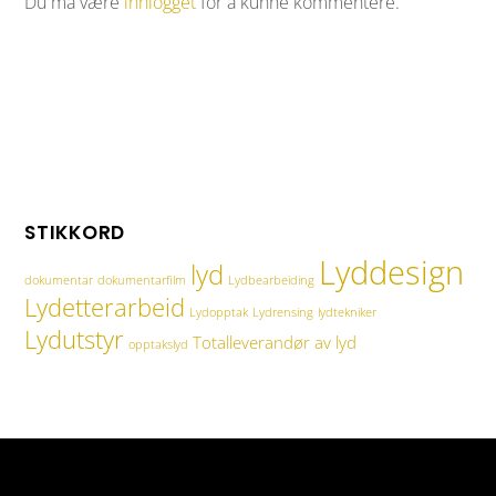
Du må være
innlogget
for å kunne kommentere.
STIKKORD
Lyddesign
lyd
dokumentar
dokumentarfilm
Lydbearbeiding
Lydetterarbeid
Lydopptak
Lydrensing
lydtekniker
Lydutstyr
Totalleverandør av lyd
opptakslyd