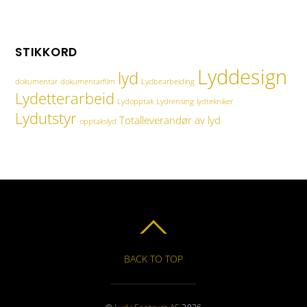
STIKKORD
Lyddesign
lyd
dokumentar
dokumentarfilm
Lydbearbeiding
Lydetterarbeid
Lydopptak
Lydrensing
lydtekniker
Lydutstyr
Totalleverandør av lyd
opptakslyd
BACK TO TOP