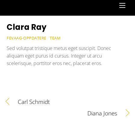
Men
Clara Ray
FEVAAG-OPPDATERE
/
TEAM
/
Sed volutpat tristique metus eget suscipit. Donec
aliquam eget purus id cursus. Integer ut arcu
scelerisque, porttitor eros nec, placerat eros.
Carl Schmidt
Diana Jones